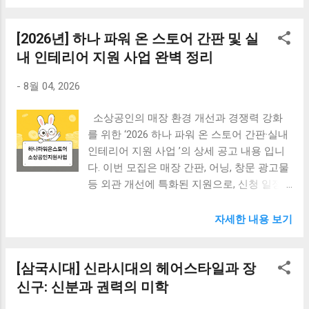
고마운 분들이 나눔을 지속할 수 있도록, 그리고 그 가게가 지
역사회의 든든한 버팀목으로 더 성장할 수 있도록 돕는 아주
특별한 사업이 있습니다. 바로 우리금융그룹의 "우리동네 선
[2026년] 하나 파워 온 스토어 간판 및 실
한가게"입니다. 오늘은 2026년도 최신 정보에 근거하여 이 사
내 인테리어 지원 사업 완벽 정리
업에 참여하고 싶은 소상공인 여러분들을 위해 지원 자격부
터 신청 방법, 기간, 그리고 정확한 분석까지 한눈에 확인하실
-
8월 04, 2026
수 있도록 정리해 드리겠습니다. 이 글이 여러분의 선한 마음
에 작은 힘이 되기를 바랍니다. 우리동네 선한가게 지원 사업
소상공인의 매장 환경 개선과 경쟁력 강화
■ 목차 1. "우리동네 선한가게" 사업이란? (사업 취지와 핵심)
를 위한 ‘2026 하나 파워 온 스토어 간판·실내
2. 누가 신청할 수 있나요? (지원 자격 및 선정 기준) 3. 무엇을
인테리어 지원 사업 ’의 상세 공고 내용 입니
지원받나요? (2026년 맞춤형 종합 지원 내용) 4. 어떻게, 언제
다. 이번 모집은 매장 간판, 어닝, 창문 광고물
신청하나요? (신청 기간 및 최신 절차) 5. 전문가 분석 및 내
등 외관 개선에 특화된 지원으로, 신청 일정
생각 (이 사업이 특별한 이유와 팁) 1. "우리동네 선한가게" 사
및 필수 요건을 철저히 확인하여 준비하시기
업이란? (사업 취지와 핵심) 이 사업은 우리금융그룹(우리은
바랍니다 . 하나파워온스토어 지원 사업 목
자세한 내용 보기
행 등)이 소상공인연합회, 사랑의열매와 손잡고 진행하는
차 핵심 요약 및 모집 기간 지원 대상 및 제외
'ESG(환경·사회·지배구조)' 경영의 일환입니다. 단순히 매출이
기준 지원 품목 및 규모 필수 제출 서류 및 준
높은 가게를 돕는 것이 아닙니다. 핵심은 '선행(善行)'입니다.
[삼국시대] 신라시대의 헤어스타일과 장
비 팁 사업 진행 절차 및 지원금 신청 [현장 노
사업의 취지는 명확합니다. "지역사회에서 선한 영향력을 실
하우] 서류 심사 합격 및 시공 주의사항 1. 핵
신구: 신분과 권력의 미학
천하는 소상공인을 발굴하고 지원함으로써, 그 나눔의 물결
심 요약 및 모집 기간 이번 지원사업은 매장