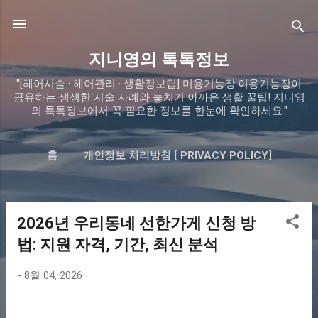
기본 콘텐츠로 건너뛰기
지니영의 톡톡정보
"[헤어시술 · 헤어관리 · 생활정보팁] 미용기능장.이용기능장이
공유하는 생생한 시술 사례와 놓치기 아까운 생활 꿀팁! 지니영
의 톡톡정보에서 꼭 필요한 정보를 한눈에 확인하세요."
홈
개인정보 처리방침 [ PRIVACY POLICY]
블로그 소개 (ABOUT ME)
더보기…
문의하기(CONTACT US)
2026년 우리동네 선한가게 신청 방
글
법: 지원 자격, 기간, 최신 분석
-
8월 04, 2026