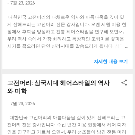
이 지역 전체로 퍼지게 하자"는 것입니다. 즉, 가게 주인이 베
-
7월 23, 2026
의 얼굴인 간판과 실내인테리어 시공 비용을
푼 나눔을, 우리금융이 다...
직접 보조하여 소상공인의 부담을 덜어주는
대한민국 고전머리의 다채로운 역사와 아름다움을 깊이 있
상생 프로그램입니다. 모집 기간: 2026년 7월
게 전해드리는 고전머리 전문 강사입니다. 오랜 세월 미용 현
21일(화) ~ 2026년 8월 11일(화)까지 접수 방
장에서 후학을 양성하고 전통 헤어스타일을 연구해 오면서,
법: 하나 파워 온 공식 홈페이지를 통한 온라
우리 역사 속에서 가장 화려하고 독창적인 조형미를 꽃피운
인 신청 문의처: 하나 파워 온 스토어 운영본
시기를 꼽으라면 단연 신라시대를 말씀드리게 됩니다. 삼국
부 (사회연대은행 ☎ 1588-4413) 지원사업
통일의 기틀을 다지며 눈부신 문화 발전을 이룩한 신라의 미
모집 기간이 약 3주 정도로 생각보다 길지 않
용 문화는 단순한 치장을 넘어 당시의 엄격한 사회 구조와 정
기 때문에 모집이 시작된 후 서류를 준비하려
자세한 내용 보기
치적 이념을 고스란히 담아내고 있습니다. 철저한 신분 사회
고 하면 자칫 서류 발급 기한이나 견적서 산
속에서 피어난 신라시대 여성들의 웅장한 머리 모양과 눈부
출 시간을 맞추지 못해 접수를 놓칠 수 있습
고전머리: 삼국시대 헤어스타일의 역사
신 장신구의 세계로 깊이 있는 탐구를 떠나보겠습니다. 목차
니다. 특히 이번 간판 및 실내 인테리어 지원
골품 제도와 머리 모양: 신분의 척도가 된 헤어스타일 신라시
와 미학
은 단순 서류 작성 제출을 넘어 현장 사진 촬
대 가발(가계)의 구조와 연출 기법 권력과 위엄의 상징: 금관
영과 시공업체의 '견적서'가 필수 제출 항목으
-
7월 23, 2026
과 화려한 머리 장신구 비녀, 빗, 그리고 곡옥이 어우러진 세
로 포함되어 있습니다. 따라서 공고 기간 초
부 장식 미학 현대 K-뷰티와 무대 예술에서 재해석되는 신라
반에 내 매장에 맞는 시공업체를 선정한 뒤
대한민국 고전머리의 아름다움을 깊이 있게 전해드리는 고
고전머리 1. 골품 제도와 머리 모양: 신분의 척도가 된 헤어스
정확한 규격과 재질이 포함된 견적서를 사전
전머리 전문 강사입니다. 수십 년간 미용 현장에서 헤어 디자
타일 신라시대의 사회 구조는 엄격한 골품 제도를 기반으로
에 확보하는 것이 마감일 임박 시 발생할 수
인을 연구하고 가르쳐 오면서, 우리 선조들이 남긴 전통 머리
철저하게 통제되었으며, 이러한 사회적 특성은 복식뿐만 아
있는 혼선을 막는 가장 확실한 전략입니다. 2.