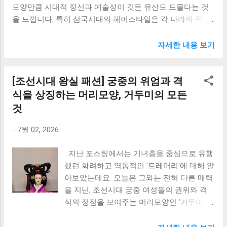
모양만큼 시대적 정신과 예술성이 깃든 유산도 드물다는 것
니라 머리 모양에도 강력한 규제와 등급으로 작용했습니다.
지원 대상 및 제외 기준 지원 자격은 기본적
을 느낍니다. 특히 삼국시대의 헤어스타일은 각 나라의 독창
신라의 귀족 여성들은 자신의 사회적 지위와 권력을 시각적
으로 소상공인 요건을 충족하고 정상 영업 중
적인 문화와 신분 제도를 고스란히 보여주는 매력적인 역사
으로 과시하기 위해 머리를 높고 거대하게 틀어 올리는 스타
인 사업자여야 하며, 공고일 기준 자격 요건
적 콘텐츠입니다. 오늘은 블로그 독자 여러분과 함께 고대 삼
일을 적극적으로 발전시켰습니다. 문헌 기록과 고분 출토 유
자세한 내용 보기
을 꼼꼼히 따져봐야 합니다. 지원 자격 (모든
국(고구려, 백제, 신라)의 화려하고 독특한 머리 모양 속으로
물을 살펴보면, 신분의 높고 낮음에 따라 머리 모양의 크기,
조건 충족 필수): 『소기업(소상공인) 중소기
흥미로운 역사 여행을 떠나보겠습니다. 목차 고구려의 머리
높이, 그리고 사용할 수 있는 장신구의 종류와 개수가 엄격하
업확인서』 발급 대상자 (주된 업종별 평균
[조선시대 왕실 패션] 궁중의 위엄과 격
모양: 역동성과 기개 백제의 머리 모양: 우아함과 세련된 미학
게 제한되었음을 알 수 있습니다. 즉, 머리가 높을수록, 그리
매출액 기준 충족) 상시 근로자 수 기준 충족
신라의 머리 모양: 화려함과 사회적 신분의 상징 삼국시대 가
식을 상징하는 머리모양, 거두미의 모든
고 모양이 화려할수록 상위 계층의 귀부인임을 뜻했으며, 이
(광업·제조업·건설업·운...
발과 장신구의 독창적 활용 현대 미용에서 재해석되는 삼국
는 단순한 미적 추구를 넘어 사회적 질서를 유지하고 신분을
것
시대 고전머리 1. 고구려의 머리 모양: 역동성과 기개 고구려
구별하는 강력한 정치적 수단이었습니다. 이러한 독특한 신
의 헤어스타일은 광활한 대륙을 누비던 기상과 역동적인 생
-
7월 02, 2026
라의 결발 문화는 당대 지배층의 권력 구조를 이해하는 데 핵
활 양식을 그대로 반영하고 있습니다. 고분 벽화에 잘 나타나
심적인 열쇠가 됩니다. 2. 신라시대 가발(가계)의 구조와 연출
있듯, 고구려 사람들은 주로 머리를 땋아 올리거나 정수리 위
지난 포스팅에서는 기녀층을 중심으로 유행
기법 신라시대 여성들의 헤어스타일에서 가장 두드러진 특징
로 틀어 묶는 상투를 보편적으로 사용했습니다. 남녀노소 불
했던 화려하고 역동적인 '트레머리'에 대해 알
은 자신의 실제 머리...
문하고 활동성을 강조한 형태가 주를 이뤘으며, 기마 민족의
아보았는데요. 오늘은 그와는 전혀 다른 매력
특성상 격렬한 움직임에도 머리가 흐트러지지 않도록 단단하
을 지닌, 조선시대 궁중 여성들의 권위와 격
게 고정하는 실용적인 기술이 발달했습니다. 특히 미혼과 기
식의 정점을 보여주는 머리모양인 '거두미(擧
혼을 구분하는 독특한 결발 형식이 존재했으며, 무사 계급은
頭美)'에 대해 이야기해 보려고 합니다. 사극
투구를 착용하기 용이하도록 정수리 부근에 밀집된 형태의
드라마나 영화를 보면 궁궐 안의 왕비나 세자