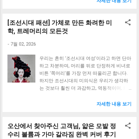
자세한 내용 보기
머리 모양을 선호했습니다. 이러한 고구려의 머리 모양은 투
빈이 웅장하고 거대한 머리 장식을 하고 나오
박한 듯 보이지만 그 속에 강력한 생명력과 세련된 조형미를
는 모습을 자주 보셨을 겁니다. 머리 위에 커
[조선시대 패션] 가체로 만든 화려한 미
품고 있으며, 현대의 업스타일 디자인에도 영감을 주는 훌륭
다란 나무 틀을 얹은 듯한 이 독특한 스타일
한 역사적 원형 자산이 되고 있습니다. 2. 백제의 머리 모양:
은 단순히 아름다움을 뽐내기 위한 것이 아니
학, 트레머리의 모든것
우아함과 세련된 미학 백제 문화의 핵심은 섬세함과 우아함
라, 왕실의 엄격한 위계질서와 권위를 시각적
-
7월 02, 2026
에 있으며, 이는 고스란히 당시의 헤어스타일과 미용 기술로
으로 증명하는 도구였습니다. 과연 거두미는
이어졌습니다. 백제 여성들은 머리를 양쪽으로 갈라 귀 뒤로
어떻게 만들어졌고, 어떤 역사적 배경을 가지
우리는 흔히 '조선시대 여성'이라고 하면 단아
늘어뜨리거나, 정수리 위에서 정교하게 빗어 올려 거대한 하
고 있을까요? 거두미의 정의부터 구조, 가체
하고 차분하며, 머리를 뒤로 단정하게 비녀로
나의 형태를 만드는 독창적인 방식...
금지령과의 관계, 그리고 현대적 의미까지 5
비튼 '쪽머리'를 가장 먼저 떠올리곤 합니다.
가지 핵심 목차를 통해 조선 왕실의 미학을
하지만 조선시대의 미의식은 우리가 생각하
낱낱이 파헤쳐 보겠습니다! 조선시대 머리모
는 것보다 훨씬 더 과감하고, 역동적이며, 화
양 "거두미" 목차 거두미(떠구지머리)란 무엇
려했다는 사실을 알고 계시나요? 그 대표적
인가? 정의와 유래 거두미의 구조와 형태적
인 중심에 바로 오늘 소개해 드릴 '트레머
특징: 웅장함과 대칭의 미학 가체금지령이 낳
자세한 내용 보기
리'가 있습니다. 머리 위에 거대한 똬리를 틀
은 최고의 발명품, 오동나무 '떠구지' 궁중의
어 올린 듯한 이 독특한 헤어스타일은 당시
엄격한 위계질서와 거두미 착용 기준 현대 미
오산에서 찾아주신 고객님, 얇은 모발 정
여성들의 사회적 지위, 예술적 감각, 그리고
디어 속 거두미의 재현과 문화적 가치 1. 거두
미를 향한 끝없는 열망을 그대로 담고 있습니
수리 볼륨과 가마 갈라짐 완벽 커버 후기
미(떠구지머리)란 무엇인가? 정의와 유래 '거